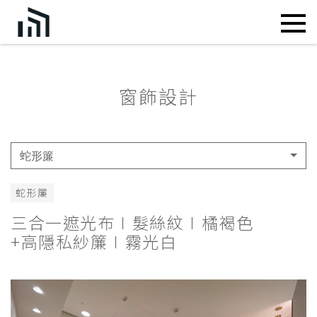
窗飾設計
蛇形簾
蛇形簾
三合一遮光布∣髮絲紋∣橘褐色
+高隱私紗簾∣霧光白