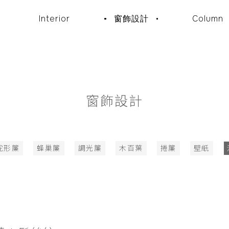
Interior
窗飾設計
Column
窗飾設計
蛇形簾
蜂巢簾
調光簾
木百葉
捲簾
壁紙