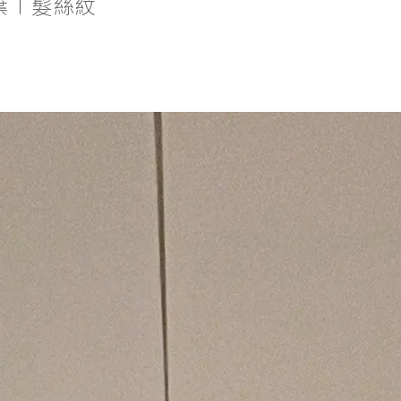
葉∣髮絲紋