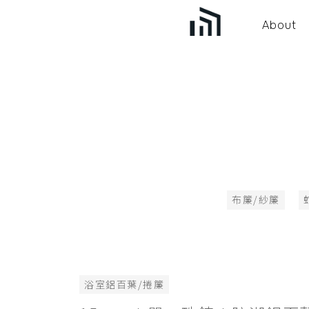
About
布簾/紗簾
浴室鋁百葉/捲簾