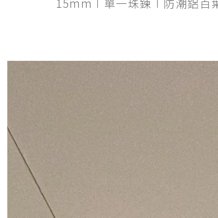
15mm∣單一珠鍊∣防潮鋁百