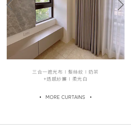
三合一遮光布∣髮絲紋∣奶茶
+透感紗簾∣柔光白
MORE CURTAINS