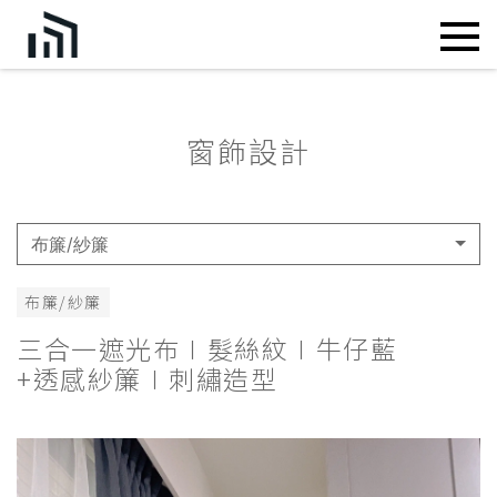
窗飾設計
布簾/紗簾
布簾/紗簾
三合一遮光布∣髮絲紋∣牛仔藍
+透感紗簾∣刺繡造型