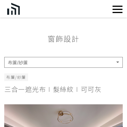
窗飾設計
布簾/紗簾
布簾/紗簾
三合一遮光布∣髮絲紋∣可可灰