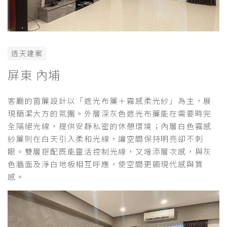
透天建案
屏東 內埔
客廳的窗簾設計以「遮光布簾＋霧感柔光紗」為主，展
現簡潔大方的氛圍。外層深灰色遮光布簾能在需要時完
全隔絕光線，提供安靜私密的休憩環境；內層白色霧感
紗簾則在白天引入柔和光線，讓空間保持明亮卻不刺
眼。雙層搭配既能靈活控制光線，又增添層次感，與灰
色牆面及淨白地板相互呼應，使空間更顯現代感與質
感。