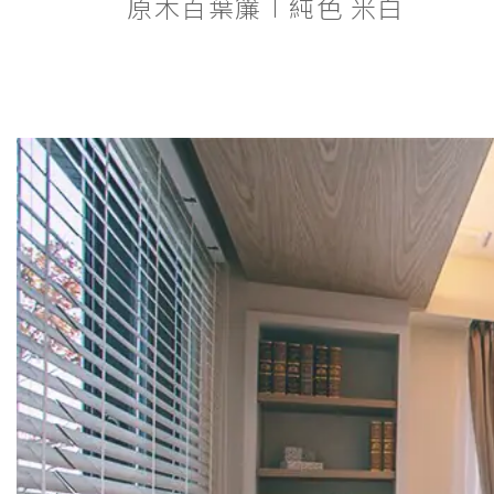
原木百葉簾∣純色 米白