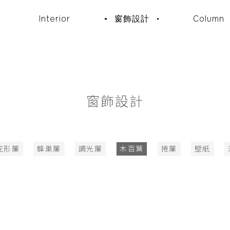
Interior
窗飾設計
Column
窗飾設計
蛇形簾
蜂巢簾
調光簾
木百葉
捲簾
壁紙