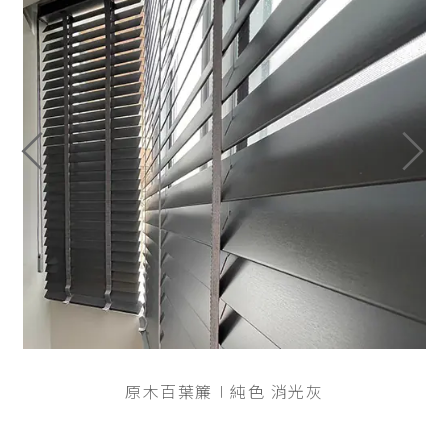
原木百葉簾∣純色 消光灰