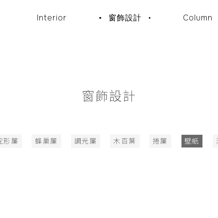
Interior
窗飾設計
Column
窗飾設計
蛇形簾
蜂巢簾
調光簾
木百葉
捲簾
壁紙