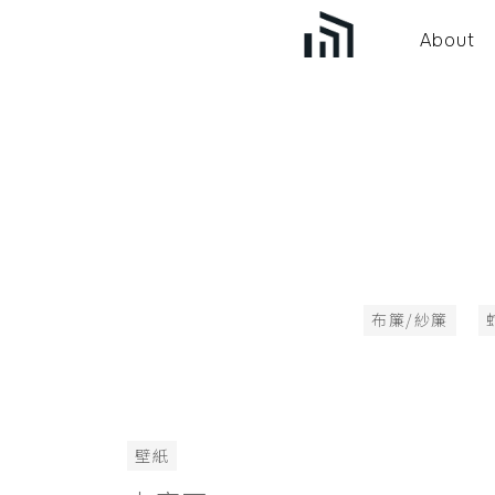
About
布簾/紗簾
壁紙