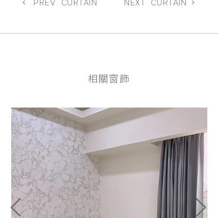
PREV
CURTAIN
NEXT
CURTAIN
相關窗飾