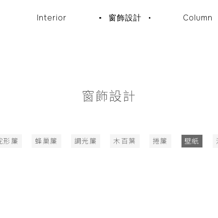
Interior
窗飾設計
Column
窗飾設計
蛇形簾
蜂巢簾
調光簾
木百葉
捲簾
壁紙