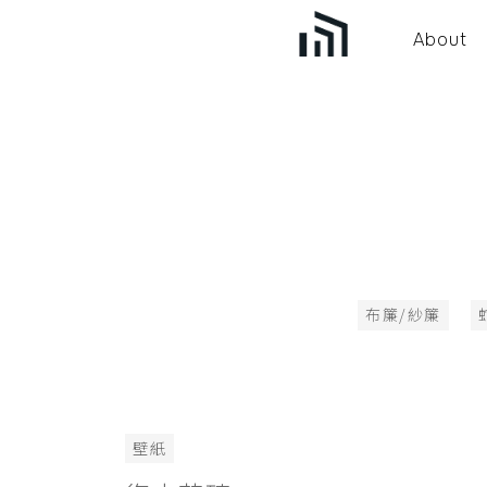
About
布簾/紗簾
壁紙